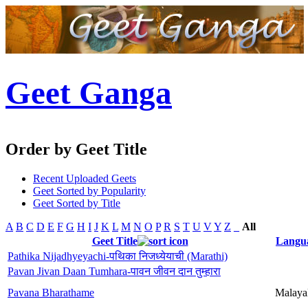
Geet Ganga
Order by Geet Title
Recent Uploaded Geets
Geet Sorted by Popularity
Geet Sorted by Title
A
B
C
D
E
F
G
H
I
J
K
L
M
N
O
P
R
S
T
U
V
Y
Z
_
All
Geet Title
Langu
Pathika Nijadhyeyachi-पथिका निजध्येयाची (Marathi)
Pavan Jivan Daan Tumhara-पावन जीवन दान तुम्हारा
Pavana Bharathame
Malaya