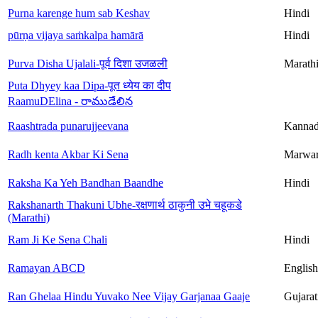
Purna karenge hum sab Keshav
Hindi
pūrṇa vijaya saṁkalpa hamārā
Hindi
Purva Disha Ujalali-पूर्व दिशा उजळली
Marath
Puta Dhyey kaa Dipa-पूत ध्येय का दीप
RaamuDElina - రాముడేలిన
Raashtrada punarujjeevana
Kanna
Radh kenta Akbar Ki Sena
Marwar
Raksha Ka Yeh Bandhan Baandhe
Hindi
Rakshanarth Thakuni Ubhe-रक्षणार्थ ठाकुनी उभे चहूकडे
(Marathi)
Ram Ji Ke Sena Chali
Hindi
Ramayan ABCD
English
Ran Ghelaa Hindu Yuvako Nee Vijay Garjanaa Gaaje
Gujarat