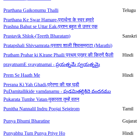
Prarthana Gaikonumu Thalli
Telugu
Prarthana Ke Swar Hamare-प्रार्थना के स्वर हमारे
Prashna Bahut se Uttar Eak-प्रश्न बहुत से उत्तर एक
Prastavik Shlok-(Teerth Bharatam)
Sanskri
Pratapshali Shivsamrata-प्रताप शाली शिवसम्राटा (Marathi)
Pratham Prahar ki Kirane Phaili प्रथम प्रहर की किरणें फैली
Hindi
prayatnamE svayatnamai - ప్రయత్నమే స్వయత్నమై
Prem Se Haath Me
Hindi
Prerana Ki Yah Ghadi-प्रेरणा की यह घड़ी
PuDamitallikide vamdanamu - పుడమితల్లికిదె వందనము
Pukarata Tumhe Vatan-पुकारता तुम्हें वतन
Punitha Nannalil Indru Poojai Seigirom
Tamil
Punya Bhumi Bharatine
Gujarat
Punyabhu Tum Punya Priye Ho
Hindi