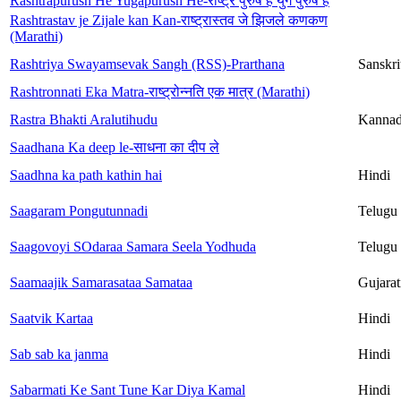
Rashtrapurush He Yugapurush He-राष्ट्र पुरुष हे युग पुरुष हे
Rashtrastav je Zijale kan Kan-राष्ट्रास्तव जे झिजले कणकण
(Marathi)
Rashtriya Swayamsevak Sangh (RSS)-Prarthana
Sanskri
Rashtronnati Eka Matra-राष्ट्रोन्नति एक मात्र (Marathi)
Rastra Bhakti Aralutihudu
Kanna
Saadhana Ka deep le-साधना का दीप ले
Saadhna ka path kathin hai
Hindi
Saagaram Pongutunnadi
Telugu
Saagovoyi SOdaraa Samara Seela Yodhuda
Telugu
Saamaajik Samarasataa Samataa
Gujarat
Saatvik Kartaa
Hindi
Sab sab ka janma
Hindi
Sabarmati Ke Sant Tune Kar Diya Kamal
Hindi