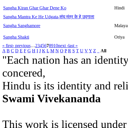
Sangha Kiran Ghar Ghar Dene Ko
Hindi
Sangha Mantra Ke He Udgata-संघ मंत्र के हे उद्गाता
Sangha Sanghamore
Malaya
Sangha Shakti
Oriya
« first
‹ previous
…
2
3
4
5
6
7
8
9
10
next ›
last »
A
B
C
D
E
F
G
H
I
J
K
L
M
N
O
P
R
S
T
U
V
Y
Z
_
All
"Each nation has an identity
concered,
Hindu is its identity and rel
Swami Vivekananda
This work is licensed under