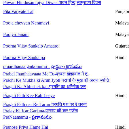
Pawan Hindusamrajya Diwas-पावन हिन्दू साम्राज्य दिवस
Pita Variyate Lal
Punjabi
Pooja cheyyan Neramayi
Malaya
Poojya Janani
Malaya
Poorna Vijay Sankalp Amaaro
Gujarat
Poorna Vijay Sankalpa
Hindi
praardhanaa gaikonumu - ప్రార్ధనా గైకొనుము
Prabal Jhanjhaavaata Me Tu-प्रबल झंझावात में तू
Prachi Ke Mukha ki Arun Jyoti-प्राची के मुख की अरुण ज्योति
Pragati Ka Abhishek kar-प्रगति का अभिषेक कर
Pragati Path Kee Rah Leeye
Hindi
Pragati Path par Re Tarun-प्रगति पथ पर रे तरुण
Pralay Ki Kar Garjana-प्रलय की कर गर्जना
PraNaamamu - ప్రణామము
Pranose Priya Hame Hai
Hindi