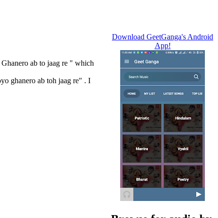
Download GeetGanga's Android
App!
o Ghanero ab to jaag re " which
o ghanero ab toh jaag re" . I