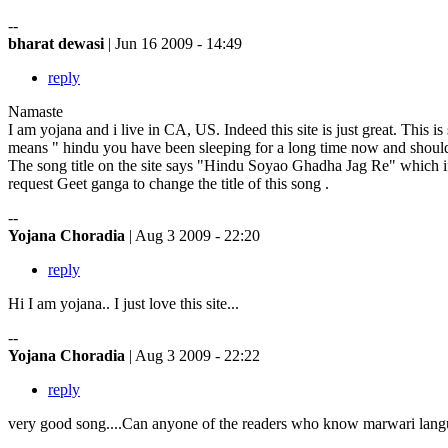
--
bharat dewasi
| Jun 16 2009 - 14:49
reply
Namaste
I am yojana and i live in CA, US. Indeed this site is just great. This
means " hindu you have been sleeping for a long time now and shou
The song title on the site says "Hindu Soyao Ghadha Jag Re" which if
request Geet ganga to change the title of this song .
--
Yojana Choradia
| Aug 3 2009 - 22:20
reply
Hi I am yojana.. I just love this site...
--
Yojana Choradia
| Aug 3 2009 - 22:22
reply
very good song....Can anyone of the readers who know marwari languag