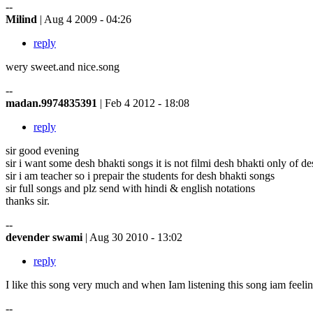
--
Milind
| Aug 4 2009 - 04:26
reply
wery sweet.and nice.song
--
madan.9974835391
| Feb 4 2012 - 18:08
reply
sir good evening
sir i want some desh bhakti songs it is not filmi desh bhakti only of d
sir i am teacher so i prepair the students for desh bhakti songs
sir full songs and plz send with hindi & english notations
thanks sir.
--
devender swami
| Aug 30 2010 - 13:02
reply
I like this song very much and when Iam listening this song iam feeli
--