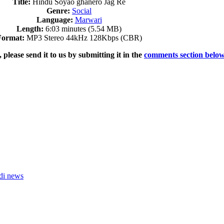
Title:
Hindu Soyao ghanero Jag Re
Genre:
Social
Language:
Marwari
Length:
6:03 minutes (5.54 MB)
Format:
MP3 Stereo 44kHz 128Kbps (CBR)
, please send it to us by submitting it in the
comments section belo
ndi news