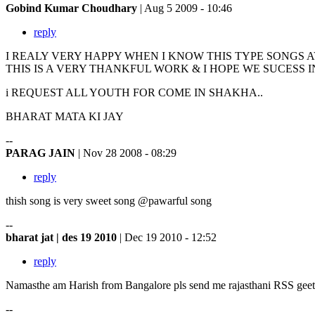
Gobind Kumar Choudhary
| Aug 5 2009 - 10:46
reply
I REALY VERY HAPPY WHEN I KNOW THIS TYPE SONGS 
THIS IS A VERY THANKFUL WORK & I HOPE WE SUCESS I
i REQUEST ALL YOUTH FOR COME IN SHAKHA..
BHARAT MATA KI JAY
--
PARAG JAIN
| Nov 28 2008 - 08:29
reply
thish song is very sweet song @pawarful song
--
bharat jat | des 19 2010
| Dec 19 2010 - 12:52
reply
Namasthe am Harish from Bangalore pls send me rajasthani RSS ge
--