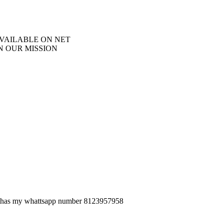
AVAILABLE ON NET
N OUR MISSION
ethas my whattsapp number 8123957958