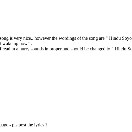
 is song is very nice.. however the wordings of the song are " Hindu Soy
ld wake up now" .
 read in a hurry sounds improper and should be changed to " Hindu Soy
e - pls post the lyrics ?