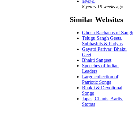
சேவை
8 years 19 weeks
ago
Similar Websites
Ghosh Rachanas of Sangh
Telugu Sangh Geets,
Subhashits & Padyas
Gayatri Parivar: Bhakti
Geet
Bhakti Sangeet
Speeches of Indian
Leaders
Large collection of
Patriotic Songs
Bhakti & Devotional
Songs
Japas, Chants, Aartis,
Stotras