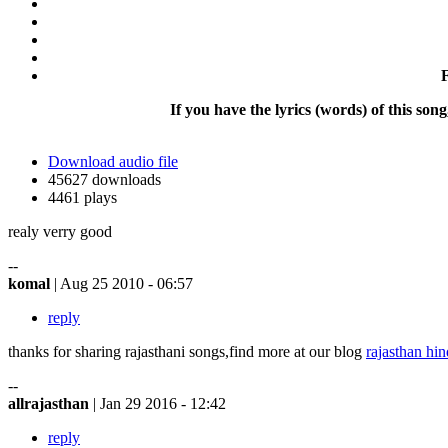
If you have the lyrics (words) of this song
Download audio file
45627 downloads
4461 plays
realy verry good
--
komal
| Aug 25 2010 - 06:57
reply
thanks for sharing rajasthani songs,find more at our blog
rajasthan hi
--
allrajasthan
| Jan 29 2016 - 12:42
reply