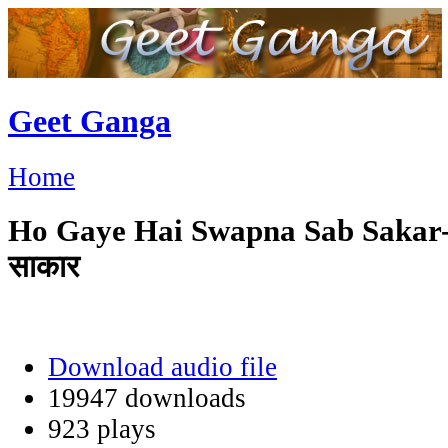
Geet Ganga
Home
Ho Gaye Hai Swapna Sab Sakar-हो ग
साकार
Download audio file
19947 downloads
923 plays