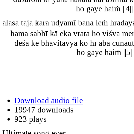
ho gaye haiṁ ||4||
alasa taja kara udyamī bana leṁ hraday
hama sabhī kā eka vrata ho viśva meṁ
deśa ke bhavitavya ko hī aba cunau
ho gaye haiṁ ||5|
Download audio file
19947 downloads
923 plays
Ultimate song ever.