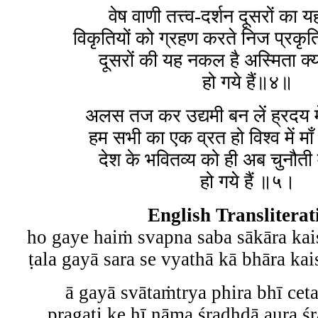
वेष वाणी तत्त्व-दर्शन दूसरों का
विकृतियों को ग्रहण करते निज प्रकृ
दूसरों की यह नकल है अस्मिता क्य
हो गये हैं॥४॥
अलस तज कर उद्यमी बन लें ह्रदय में
हम सभी का एक व्रत हो विश्व में माँ
देश के भवितव्य को ही अब चुनौती
हो गये हैं ॥५।
English Transliterat
ho gaye haiṁ svapna saba sākāra ka
ṭala gayā sara se vyathā kā bhāra ka
ā gayā svātaṁtrya phira bhī ceta
pragati ke hī nāma śradhdā aura śr