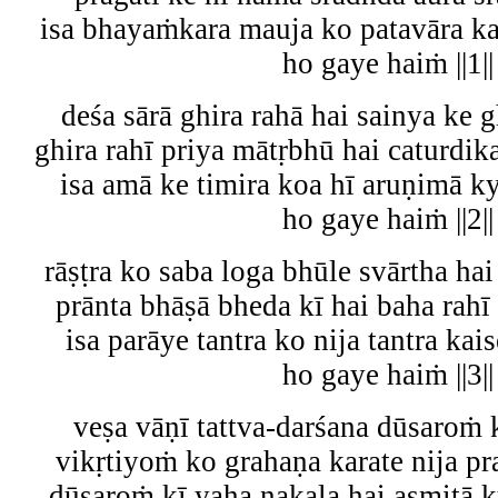
isa bhayaṁkara mauja ko patavāra k
ho gaye haiṁ ||1||
deśa sārā ghira rahā hai sainya ke 
ghira rahī priya mātṛbhū hai caturdika
isa amā ke timira koa hī aruṇimā 
ho gaye haiṁ ||2||
rāṣṭra ko saba loga bhūle svārtha hai
prānta bhāṣā bheda kī hai baha rahī 
isa parāye tantra ko nija tantra k
ho gaye haiṁ ||3||
veṣa vāṇī tattva-darśana dūsaroṁ k
vikṛtiyoṁ ko grahaṇa karate nija pra
dūsaroṁ kī yaha nakala hai asmitā