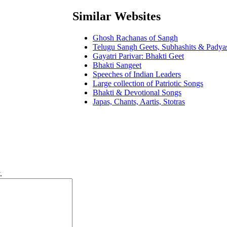
Similar Websites
Ghosh Rachanas of Sangh
Telugu Sangh Geets, Subhashits & Padya
Gayatri Parivar: Bhakti Geet
Bhakti Sangeet
Speeches of Indian Leaders
Large collection of Patriotic Songs
Bhakti & Devotional Songs
Japas, Chants, Aartis, Stotras
.