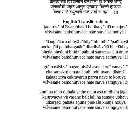
कर्तृत्वाच्या विश्वासाने बलशाली हा समाज उभवु
उत्कर्षाची पहाट आणुन प्रकाश किरणे होऊया
विश्वासाने बंधुत्वाचे नाते सर्वा सांगूया ॥३॥
English Transliteration:
janasevā hī īśvarabhakti bodha yātalā umajuyā
viśvāsāne baṁdhutvāce nāte sarvā sāṁgūyā ||
kālaughātaca ubhyā rāhilyā bhiṁtī jātīpatīṁcyā
aneka jātī paṁtha-gaṭānī dharilyā vāṭā bhedāṁc
bheda bheduni bhiṁtī pāhuni samarasatā tī āṇūy
viśvāsāne baṁdhutvāce nāte sarvā sāṁgūyā ||1|
grāmavāsī vā nagaranivāsī asota koṇī vanavāsī
eka saṁskṛtī amara āpulī joḍū jīvana dhāreśī
kālagatīcyā cakrāvaratī parva nave te korūyā
viśvāsāne baṁdhutvāce nāte sarvā sāṁgūyā ||2|
kuṇī na rāho dubaḻā yethe manī asā nirdhāra jāg
kartṛtvācyā viśvāsāne balaśālī hā samāja ubhav
utkarṣācī pahāṭa āṇuna prakāśa kiraṇe hoūyā
viśvāsāne baṁdhutvāce nāte sarvā sāṁgūyā ||3|