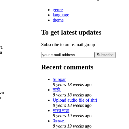
genre
language
theme
To get latest updates
Subscribe to our e-mail group
yā
ā
|
Recent comments
Suppar
|
8 years 18 weeks
ago
नाही,
avu
8 years 18 weeks
ago
u
Upload audio file of shri
8 years 18 weeks
ago
|
भारत माता
8 years 19 weeks
ago
சேவை
8 years 19 weeks
ago