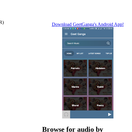
R)
Download GeetGanga's Android App!
Browse for audio by