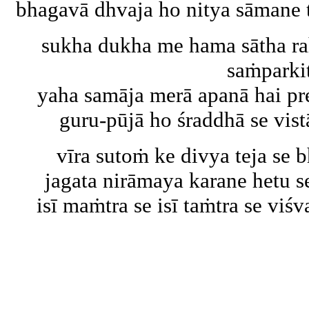
bhagavā dhvaja ho nitya sāmane t
sukha dukha me hama sātha ra
saṁparki
yaha samāja merā apanā hai p
guru-pūjā ho śraddhā se vistā
vīra sutoṁ ke divya teja se 
jagata nirāmaya karane hetu 
isī maṁtra se isī taṁtra se viśv