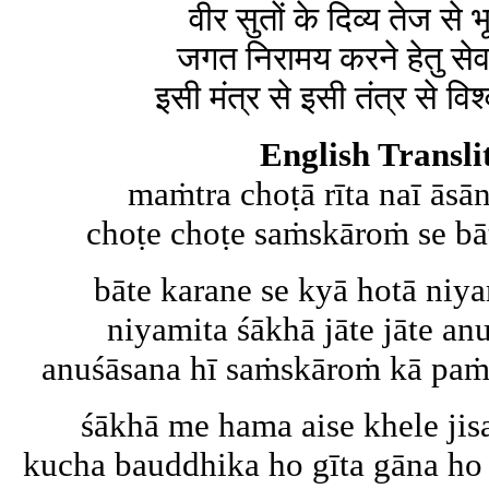
वीर सुतों के दिव्य तेज से
जगत निरामय करने हेतु से
इसी मंत्र से इसी तंत्र से विश
English Transli
maṁtra choṭā rīta naī āsā
choṭe choṭe saṁskāroṁ se bāta
bāte karane se kyā hotā niy
niyamita śākhā jāte jāte anu
anuśāsana hī saṁskāroṁ kā paṁth
śākhā me hama aise khele ji
kucha bauddhika ho gīta gāna ho