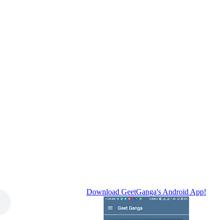
Download GeetGanga's Android App!