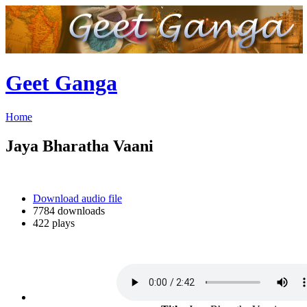
Geet Ganga
Home
Jaya Bharatha Vaani
Download audio file
7784 downloads
422 plays