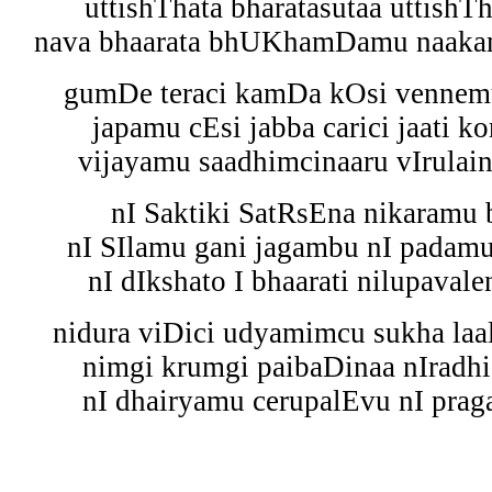
uttishThata bharatasutaa uttishTh
nava bhaarata bhUKhamDamu naaka
gumDe teraci kamDa kOsi vennem
japamu cEsi jabba carici jaati k
vijayamu saadhimcinaaru vIrulai
nI Saktiki SatRsEna nikaramu b
nI SIlamu gani jagambu nI padam
nI dIkshato I bhaarati nilupaval
nidura viDici udyamimcu sukha laa
nimgi krumgi paibaDinaa nIradhi
nI dhairyamu cerupalEvu nI praga