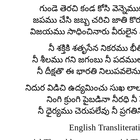
గుండె తెరచి కండ కోసి వెన్నెమ
జపము చేసి జబ్బ చరిచి జాతి కొ
విజయము సాధించినారు వీరులైన
నీ శక్తికి శతృసేన నికరము భీ
నీ శీలము గని జగంబు నీ పదముల 
నీ దీక్షతొ ఈ భారతి నిలుపవలె
నిదుర విడిచి ఉద్యమించు సుఖ ల
నింగి క్రుంగి పైబడినా నీరధి న
నీ ధైర్యము చెరుపలేవు నీ ప్రగతి
English Transliterat