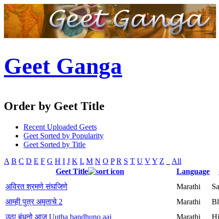
Geet Ganga
Order by Geet Title
Recent Uploaded Geets
Geet Sorted by Popularity
Geet Sorted by Title
A
B
C
D
E
F
G
H
I
J
K
L
M
N
O
P
R
S
T
U
V
Y
Z
_
All
Geet Title
Language
अविरत श्रमणे संघजिणे
Marathi
Sa
आम्ही पुत्र अमृताचे 2
Marathi
Bh
उठा बंधुनो आज Uutha bandhuno aaj
Marathi
H