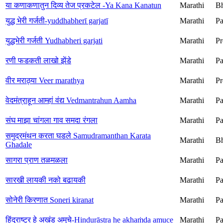
या कणाकणातुन दिव्य तेज प्रकटेल -Ya Kana Kanatun
Marathi
Bh
युद्ध भेरी गर्जती-yuddhabherī garjatī
Marathi
Pa
युद्धभेरी गर्जती Yudhabheri garjati
Marathi
Pr
रणी फडकती लाखो झेंडे
Marathi
Pa
वीर मराठ्या Veer marathya
Marathi
Pr
वेदमंत्राहून आम्हां वंद्य Vedmantrahun Aamha
Marathi
Pa
संघ माझा चांगला गाव समदा रंगला
Marathi
Pa
समुद्रमंथन करता घडले Samudramanthan Karata
Marathi
Bh
Ghadale
सागरा प्राण तळमळला
Marathi
Pa
सारखी लायकी नको बढायकी
Marathi
Pa
सोनेरी किरणात Soneri kiranat
Marathi
Pa
हिंदुराष्ट्र हे अखंड अमुचे-Hindurāṣṭra he akhaṁḍa amuce
Marathi
Pa