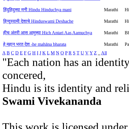
हिंदुहिदुच्या मनी Hindu Hinduchya mani
Marathi
H
हिन्दुस्वामी देशाचे Hinduswami Deshache
Marathi
H
हीच अंतरी आस आमुच्या Hich Antari Aas Aamuchya
Marathi
Bh
हे महान भरत देश -he mahāna bharata
Marathi
Pa
A
B
C
D
E
F
G
H
I
J
K
L
M
N
O
P
R
S
T
U
V
Y
Z
_
All
"Each nation has an identity
concered,
Hindu is its identity and rel
Swami Vivekananda
This work is licensed under